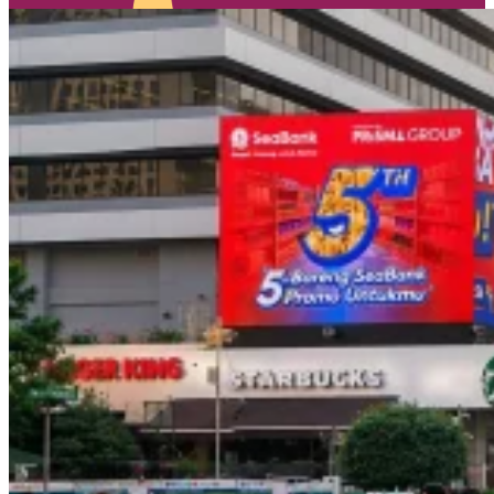
Le
Minerale
–
Transjakarta
Branding
–
BoostAD