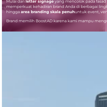
Mulai dari
letter signage
yang mencolok pada fasa
memperkuat kehadiran brand Anda di berbagai ling
hingga
area branding skala penuh
untuk event, ven
Brand memilih BoostAD karena kami mampu mengu