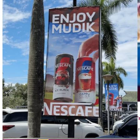
Garnier
Booth
Branding
–
BoostAD
Februari 10, 2026
Tingkatkan Brand Awareness dengan Branding di T
Ingin merek Anda dikenal jutaan penumpang Transjakarta setiap 
awareness Anda. Seperti…