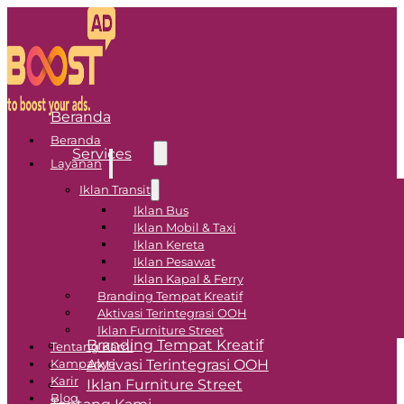
Beranda
Beranda
Services
Layanan
Iklan Transit
Transit Advertising
Iklan Bus
Iklan Mobil & Taxi
Iklan Bus
Iklan Kereta
Iklan Pesawat
Iklan Mobil & Taxi
Iklan Kapal & Ferry
Iklan Kereta
Branding Tempat Kreatif
Iklan Pesawat
Aktivasi Terintegrasi OOH
Iklan Kapal & Ferry
Iklan Furniture Street
Branding Tempat Kreatif
Tentang Kami
Aktivasi Terintegrasi OOH
Kampanye
Karir
Iklan Furniture Street
Blog
Tentang Kami