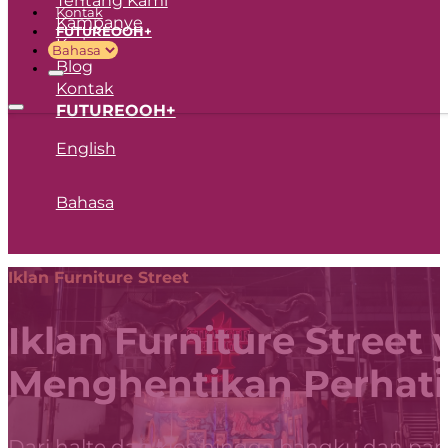
Kontak
Kampanye
FUTUREOOH+
Karir
Blog
Kontak
FUTUREOOH+
English
Bahasa
Iklan Furniture Street
Iklan Furniture Street
Menghentikan Perhat
Dari halte dan kios hingga bangku dan pane