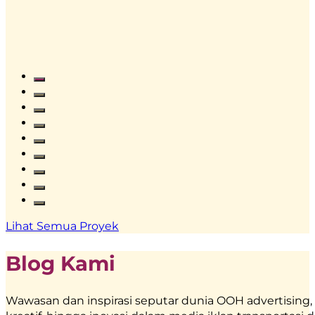
BoostAD
Frestea
–
Interactive
Vending
Lihat Semua Proyek
Machine
|
Blog Kami
BoostAD
Wawasan dan inspirasi seputar dunia OOH advertising, m