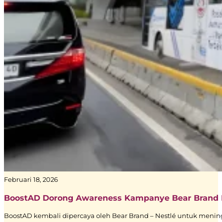
Dove
–
Digital
Signage
|
Creative
Branding
|
BoostAD
Keem
–
Februari 18, 2026
Transjakarta
Branding
BoostAD Dorong Awareness Kampanye Bear Brand Le
|
BoostAD kembali dipercaya oleh Bear Brand – Nestlé untuk mening
Public