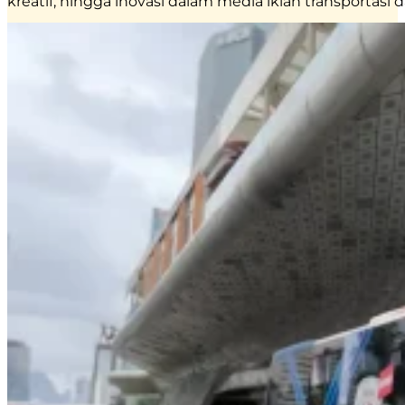
kreatif, hingga inovasi dalam media iklan transportasi d
EMINA
–
Transjakarta
Branding
|
Public
Transportation
Media
–
Official
Partner
of
Transjakarta