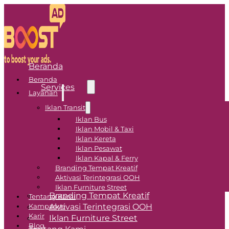
Beranda
Beranda
Services
Layanan
Iklan Transit
Transit Advertising
Iklan Bus
Iklan Mobil & Taxi
Iklan Bus
Iklan Kereta
Iklan Pesawat
Iklan Mobil & Taxi
Iklan Kapal & Ferry
Iklan Kereta
Branding Tempat Kreatif
Iklan Pesawat
Aktivasi Terintegrasi OOH
Iklan Kapal & Ferry
Iklan Furniture Street
Branding Tempat Kreatif
Tentang Kami
Aktivasi Terintegrasi OOH
Kampanye
Karir
Iklan Furniture Street
Blog
Tentang Kami