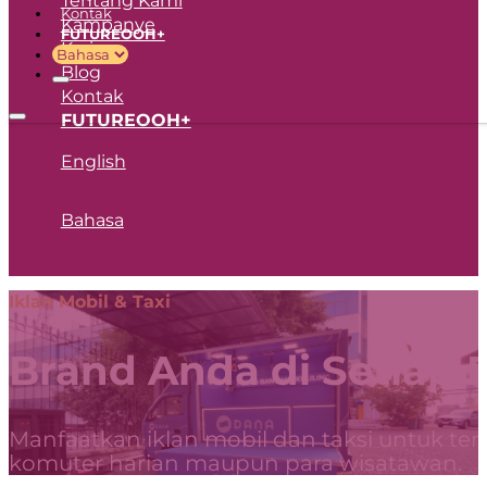
Kontak
Kampanye
FUTUREOOH+
Karir
Blog
Kontak
FUTUREOOH+
English
Bahasa
Iklan Mobil & Taxi
Brand Anda di Setiap 
Manfaatkan iklan mobil dan taksi untuk t
komuter harian maupun para wisatawan.