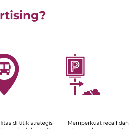
tising?
litas di titik strategis
Memperkuat recall dan