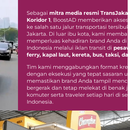
Sebagai
mitra media resmi TransJakar
Koridor 1
, BoostAD memberikan akses e
ke salah satu jalur transportasi tersibuk
Jakarta. Di luar ibu kota, kami memba
memperluas kehadiran brand Anda di 
Indonesia melalui iklan transit di
pesaw
ferry, kapal laut, kereta, bus, taksi, d
Tim kami menggabungkan format krea
dengan eksekusi yang tepat sasaran u
memastikan brand Anda tampil menco
bergerak dan tetap melekat di benak j
komuter serta traveler setiap hari di se
Indonesia.