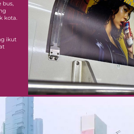
 bus,
ang
k kota.
ng ikut
at