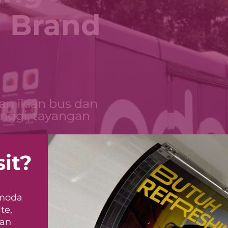
 Brand
an iklan bus dan
inggi, tayangan
sit?
 moda
te,
dan