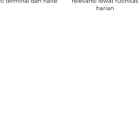
ti terminal dan halte
relevansi lewat rutinita
harian