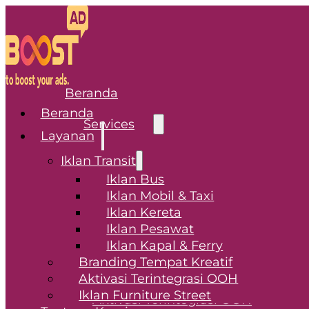
Beranda
Beranda
Services
Layanan
Iklan Transit
Transit Advertising
Iklan Bus
Iklan Mobil & Taxi
Iklan Bus
Iklan Kereta
Iklan Mobil & Taxi
Iklan Pesawat
Iklan Kereta
Iklan Kapal & Ferry
Iklan Pesawat
Branding Tempat Kreatif
Iklan Kapal & Ferry
Aktivasi Terintegrasi OOH
Branding Tempat Kreatif
Iklan Furniture Street
Aktivasi Terintegrasi OOH