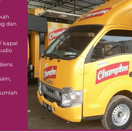
gkah
ng dan
/ kapal
audio
diens
ain,
 jumlah