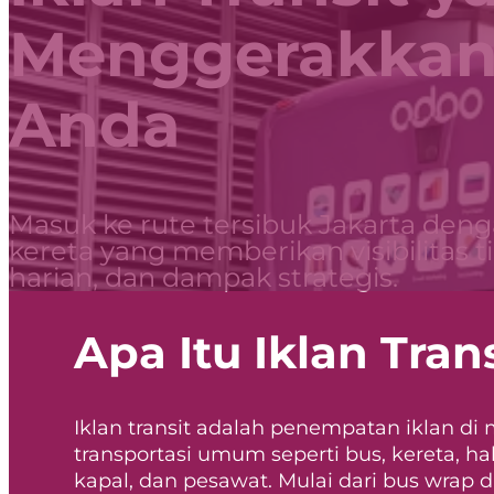
Menggerakkan
Anda
Masuk ke rute tersibuk Jakarta deng
kereta yang memberikan visibilitas t
harian, dan dampak strategis.
Apa Itu Iklan Tran
Iklan transit adalah penempatan iklan di
transportasi umum seperti bus, kereta, hal
kapal, dan pesawat. Mulai dari bus wrap 