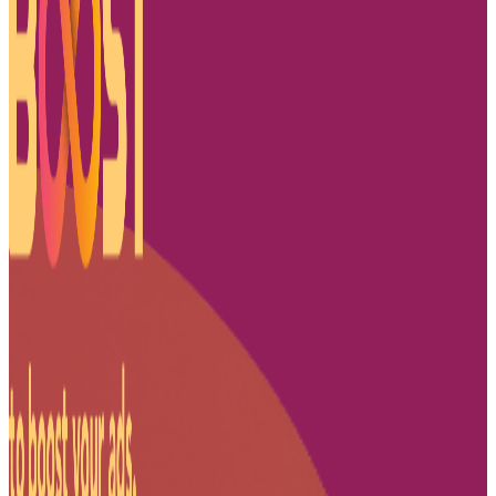
|
Public
Transportation
Media
|
BoostAD
Kopi
Gadjah
–
Transjakarta
Branding
|
Official
Partner
of
Transjakarta
|
Public