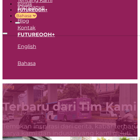
Kontak
Kampanye
FUTUREOOH+
Karir
Blog
Kontak
FUTUREOOH+
English
Bahasa
Blog
Terbaru dari Tim Kami
Temukan inspirasi dari cerita, kabar terbaru
karya kami dan industri yang kami geluti.