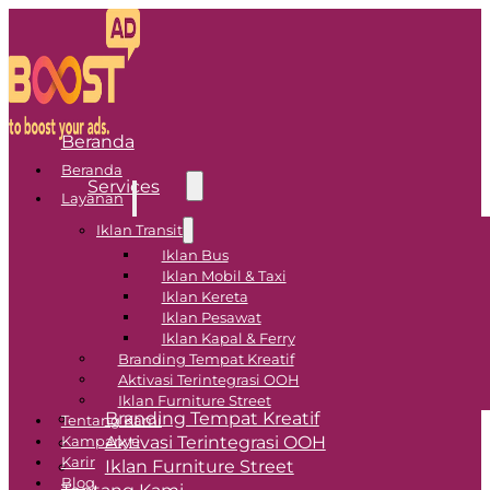
Beranda
Beranda
Services
Layanan
Iklan Transit
Transit Advertising
Iklan Bus
Iklan Mobil & Taxi
Iklan Bus
Iklan Kereta
Iklan Pesawat
Iklan Mobil & Taxi
Iklan Kapal & Ferry
Iklan Kereta
Branding Tempat Kreatif
Iklan Pesawat
Aktivasi Terintegrasi OOH
Iklan Kapal & Ferry
Iklan Furniture Street
Branding Tempat Kreatif
Tentang Kami
Aktivasi Terintegrasi OOH
Kampanye
Karir
Iklan Furniture Street
Blog
Tentang Kami