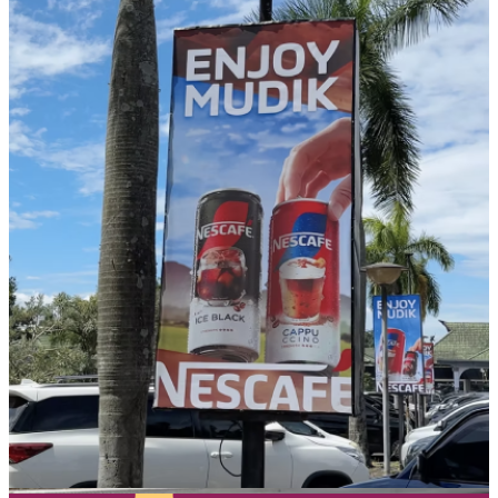
EMINA
–
Transjakarta
Branding
|
Public
Transportation
Media
–
Official
Partner
of
Transjakarta