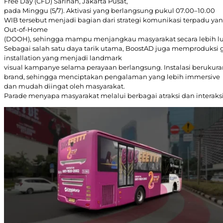
Free Day (CFD) Sarinah, Jakarta Pusat,
pada Minggu (5/7). Aktivasi yang berlangsung pukul 07.00–10.00
WIB tersebut menjadi bagian dari strategi komunikasi terpadu 
Out-of-Home
(DOOH), sehingga mampu menjangkau masyarakat secara lebih lu
Sebagai salah satu daya tarik utama, BoostAD juga memproduksi 
installation yang menjadi landmark
visual kampanye selama perayaan berlangsung. Instalasi berukura
brand, sehingga menciptakan pengalaman yang lebih immersive
dan mudah diingat oleh masyarakat.
Parade menyapa masyarakat melalui berbagai atraksi dan intera