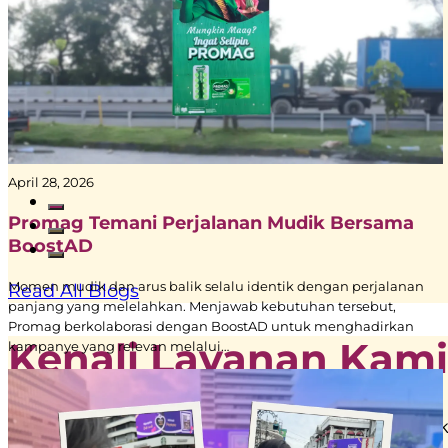
April 28, 2026
Promag Temani Perjalanan Mudik Bersama
BoostAD
Momen mudik dan arus balik selalu identik dengan perjalanan
Read All Blogs
panjang yang melelahkan. Menjawab kebutuhan tersebut,
Promag berkolaborasi dengan BoostAD untuk menghadirkan
Kenali Layanan Kami
kampanye yang relevan melalui…
Dari halte bus hingga instalasi 3D imersif, 