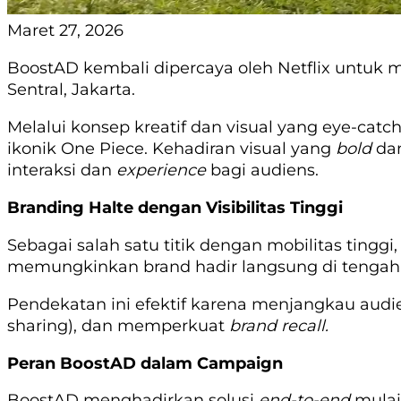
Maret 27, 2026
BoostAD kembali dipercaya oleh Netflix untuk
Sentral, Jakarta.
Melalui konsep kreatif dan visual yang eye-cat
ikonik One Piece. Kehadiran visual yang
bold
da
interaksi dan
experience
bagi audiens.
Branding Halte dengan Visibilitas Tinggi
Sebagai salah satu titik dengan mobilitas tingg
memungkinkan brand hadir langsung di tengah a
Pendekatan ini efektif karena menjangkau audie
sharing), dan memperkuat
brand recall.
Peran BoostAD dalam Campaign
BoostAD menghadirkan solusi
end-to-end
mulai