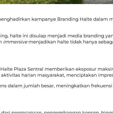
 menghadirkan kampanye Branding Halte dalam me
ching, halte ini disulap menjadi media branding
n
immersive
menjadikan halte tidak hanya sebag
i, Halte Plaza Sentral memberikan eksposur maksi
ktivitas harian masyarakat, menciptakan impres
ns dalam jumlah besar, meningkatkan frekuensi e
 dari perencanaan, pengembangan konsep, hingga