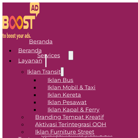
Beranda
Beranda
Services
Layanan
Iklan Transit
Transit Advertising
Iklan Bus
Iklan Mobil & Taxi
Iklan Bus
Iklan Kereta
Iklan Mobil & Taxi
Iklan Pesawat
Iklan Kereta
Iklan Kapal & Ferry
Iklan Pesawat
Branding Tempat Kreatif
Iklan Kapal & Ferry
Aktivasi Terintegrasi OOH
Branding Tempat Kreatif
Iklan Furniture Street
Aktivasi Terintegrasi OOH