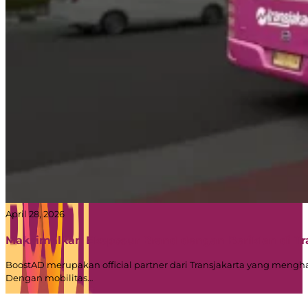
April 28, 2026
Maksimalkan Eksposur Brand dengan Beriklan di T
BoostAD merupakan official partner dari Transjakarta yang mengha
Dengan mobilitas…