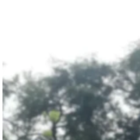
PT Dinamika Neomedia Semesta KOMPLEK RUKAN G
JL. PANJANG NO. 68
KAVLING 45, Kedoya Selatan, Kebon Jeruk
Kota Jakarta Barat
11520
T +62 21 2309 2918
WA +62 811 1920 2002
sales@boostad.c
Tentang Kami
Layanan
Kampanye
Blog