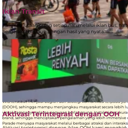
Iklan Transit
Jangkau jutaan orang setiap hari melalui iklan bus, hal
bergerak lebih jauh dengan hasil yang nyata.
Juli 16, 2026
BoostAD Hadirkan Pengalaman Brand yang Berkesan
Jakarta, 5 Juli 2026 – Dalam rangka perayaan anniversary ke-5 sal
installation, serta berbagai pengalaman interaktif di kawasan Car 
WIB tersebut menjadi bagian dari strategi komunikasi terpadu 
(DOOH), sehingga mampu menjangkau masyarakat secara lebih luas
visual kampanye selama perayaan berlangsung. Instalasi berukura
Aktivasi Terintegrasi dengan OOH
brand, sehingga menciptakan pengalaman yang lebih immersive 
Parade menyapa masyarakat melalui berbagai atraksi dan intera
Aktivasi terintegrasi dengan iklan OOH kami menghid