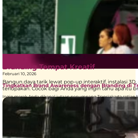
Branding Tempat Kreatif
Februari 10, 2026
Bangun daya tarik lewat pop-up interaktif, instalasi
Tingkatkan Brand Awareness dengan Branding di T
terlupakan. Cocok bagi Anda yang ingin tahu apa itu br
Ingin merek Anda dikenal jutaan penumpang Transjakarta setiap 
awareness Anda. Seperti…