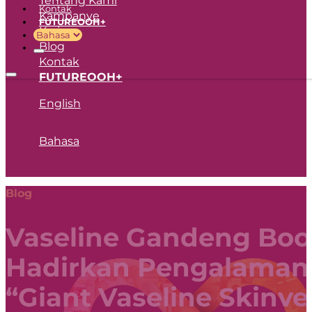
Kontak
Kampanye
FUTUREOOH+
Karir
Blog
Kontak
FUTUREOOH+
English
Bahasa
Blog
Vaseline Gandeng Bo
Hadirkan Pengalaman I
“Giant Vaseline Skinv