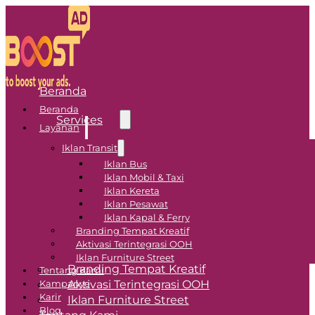
Beranda
Beranda
Services
Layanan
Iklan Transit
Transit Advertising
Iklan Bus
Iklan Mobil & Taxi
Iklan Bus
Iklan Kereta
Iklan Pesawat
Iklan Mobil & Taxi
Iklan Kapal & Ferry
Iklan Kereta
Branding Tempat Kreatif
Iklan Pesawat
Aktivasi Terintegrasi OOH
Iklan Kapal & Ferry
Iklan Furniture Street
Branding Tempat Kreatif
Tentang Kami
Aktivasi Terintegrasi OOH
Kampanye
Karir
Iklan Furniture Street
Blog
Tentang Kami